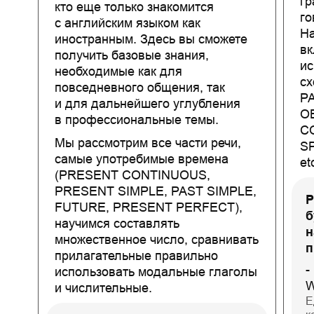
гр
кто еще только знакомится
го
с английским языком как
На
иностранным. Здесь вы сможете
вк
получить базовые знания,
ис
необходимые как для
сх
повседневного общения, так
P
и для дальнейшего углубления
O
в профессиональные темы.
C
Мы рассмотрим все части речи,
S
самые употребимые времена
et
(PRESENT CONTINUOUS,
PRESENT SIMPLE, PAST SIMPLE,
Р
FUTURE, PRESENT PERFECT),
б
научимся составлять
н
множественное число, сравнивать
п
прилагательные правильно
-
использовать модальные глаголы
W
и числительные.
Е