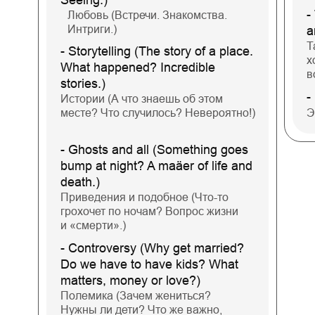
-
Любовь (Встречи. Знакомства.
Интриги.)
a
Т
- Storytelling (The story of a place.
х
What happened? Incredible
в
stories.)
-
Истории (А что знаешь об этом
месте? Что случилось? Невероятно!)
Э
- Ghosts and all (Something goes
bump at night? A maäer of life and
death.)
Приведения и подобное (Что-то
грохочет по ночам? Вопрос жизни
и «смерти».)
- Controversy (Why get married?
Do we have to have kids? What
matters, money or love?)
Полемика (Зачем жениться?
Нужны ли дети? Что же важно,