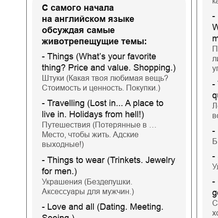
к
С самого начала
-
на английском языке
W
обсуждая самые
m
животрепещущие темы:
П
- Things (What’s your favorite
л
thing? Price and value. Shopping.)
у
Штуки (Какая твоя любимая вещь?
-
Стоимость и ценность. Покупки.)
q
- Travelling (Lost in... A place to
Л
live in. Holidays from hell!)
в
Путешествия (Потерянные в …
-
Место, чтобы жить. Адские
Б
выходные!)
-
- Things to wear (Trinkets. Jewelry
У
for men.)
-
Украшения (Безделушки.
Аксессуары для мужчин.)
g
С
- Love and all (Dating. Meeting.
х
Seeing.)