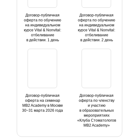
Договор-публичная
Договор-публичная
оферта по обучению
оферта по обучению
на индивидуальном
на индивидуальном
курсе Vital & Nonvital:
курсе Vital & Nonvital:
отбеливание
отбеливание
в действии. 1 день
в действии. 2 день
Договор-публичная
Договор-публичная
оферта на семинар
оферта по членству
MB2 Academy в Москве
и участию
30−31 марта 2026 года
в образовательных
мероприятиях
«Клуба Стоматологов
MB2 Academy»