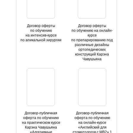
Договор оферты
Договор оферты
по обучению
по обучению на онлайн-
на интенсив-курсе
курсе
по апикальной хирургии
по препарированию под
различные дизайны
ортопедических
конструкций Карэна
Чавушьяна
Договор-публичная
Договор-публичная
оферта по обучению
оферта по обучению
на практическом курсе
на онлайн-курсе
Карэна Чавушьяна
«Английский для
«Адгезивные
стоматологов с MB2» 1