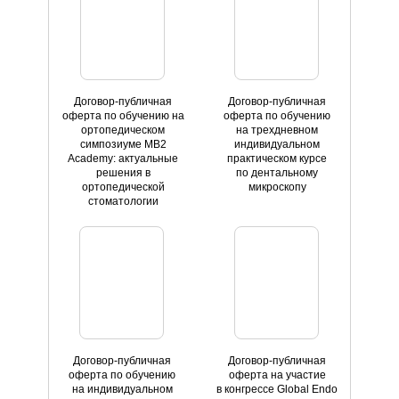
Договор-публичная
Договор-публичная
оферта по обучению на
оферта по обучению
ортопедическом
на трехдневном
симпозиуме MB2
индивидуальном
Academy: актуальные
практическом курсе
решения в
по дентальному
ортопедической
микроскопу
стоматологии
Договор-публичная
Договор-публичная
оферта по обучению
оферта на участие
на индивидуальном
в конгрессе Global Endo