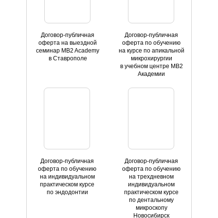
Договор-публичная
Договор-публичная
оферта на выездной
оферта по обучению
семинар MB2 Academy
на курсе по апикальной
в Ставрополе
микрохирургии
в учебном центре MB2
Академии
Договор-публичная
Договор-публичная
оферта по обучению
оферта по обучению
на индивидуальном
на трехдневном
практическом курсе
индивидуальном
по эндодонтии
практическом курсе
по дентальному
микроскопу
Новосибирск