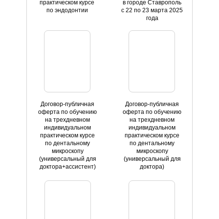
практическом курсе
в городе Ставрополь
по эндодонтии
с 22 по 23 марта 2025
года
Договор-публичная
Договор-публичная
оферта по обучению
оферта по обучению
на трехдневном
на трехдневном
индивидуальном
индивидуальном
практическом курсе
практическом курсе
по дентальному
по дентальному
микроскопу
микроскопу
(универсальный для
(универсальный для
доктора+ассистент)
доктора)