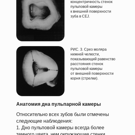
концентричность стенок
пульповой камеры
к внешней поверхности
зуба в CEJ.
РИС. 3. Срез моляра
нижней челюсти,
показывающий равенство
расстояния стенок
пульповой камеры
от внешней поверхности
корня (стрелки).
Анатомия дна пульпарной камеры
Относительно всех зубов были отмечены
следующие наблюдения:
1. Дно пульповой камеры всегда более
темного цвета, чем окружающие стенки