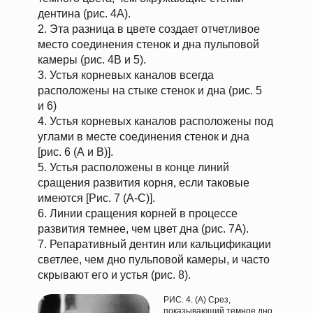
дентина (рис. 4А).
2. Эта разница в цвете создает отчетливое
место соединения стенок и дна пульповой
камеры (рис. 4B и 5).
3. Устья корневых каналов всегда
расположены на стыке стенок и дна (рис. 5
и 6)
4. Устья корневых каналов расположены под
углами в месте соединения стенок и дна
[рис. 6 (А и В)].
5. Устья расположены в конце линий
сращения развития корня, если таковые
имеются [Рис. 7 (А-С)].
6. Линии сращения корней в процессе
развития темнее, чем цвет дна (рис. 7А).
7. Репаративный дентин или кальцификации
светлее, чем дно пульповой камеры, и часто
скрывают его и устья (рис. 8).
РИС. 4. (А) Срез,
показывающий темное дно