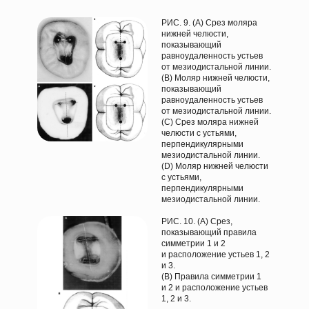
РИС. 9. (А) Срез моляра
нижней челюсти,
показывающий
равноудаленность устьев
от мезиодистальной линии.
(В) Моляр нижней челюсти,
показывающий
равноудаленность устьев
от мезиодистальной линии.
(С) Срез моляра нижней
челюсти с устьями,
перпендикулярными
мезиодистальной линии.
(D) Моляр нижней челюсти
с устьями,
перпендикулярными
мезиодистальной линии.
РИС. 10. (А) Срез,
показывающий правила
симметрии 1 и 2
и расположение устьев 1, 2
и 3.
(В) Правила симметрии 1
и 2 и расположение устьев
1, 2 и 3.