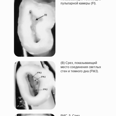
пульпарной камеры (FI).
(B) Срез, показывающий
место соединения светлых
стен и темного дна (FWJ).
РИС. 5. Срез,