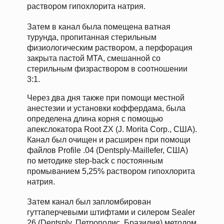
раствором гипохлорита натрия.
Затем в канал была помещена ватная
турунда, пропитанная стерильным
физиологическим раствором, а перфорация
закрыта пастой MTA, смешанной со
стерильным физраствором в соотношении
3:1.
Через два дня также при помощи местной
анестезии и установки коффердама, была
определена длина корня с помощью
апекслокатора Root ZX (J. Morita Corp., США).
Канал был очищен и расширен при помощи
файлов Profile .04 (Dentsply-Maillefer, США)
по методике step-back с постоянным
промыванием 5,25% раствором гипохлорита
натрия.
Затем канал был запломбирован
гуттаперчевыми штифтами и силером Sealer
26 (Dentsply, Петрополис, Бразилия) методом