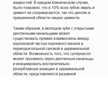
жидкостей. В каждом клиническом случае,
было показано, что в 10% всех зубов эмаль и
цемент не соприкасаются, так что дентин в
пришеечной области лишен цемента.
Таким образом, в молодом зубе с открытыми
дентинными канальцами может
существовать прямая взаимосвязь между
коронковой частью корневого канала и
периодонтальной связкой в цервикальной
области. Возможность того, что супероксол
может проникать через дентинные канальцы
и инициировать воспалительно-
резорбтивную реакцию в цервикальной
области, представляется разумной
гипотезой.
Последняя гипотеза заключается в том, что
процесс резорбции может быть связан с
повреждением пародонта воздействием
тепла от лампы или отбеливающего